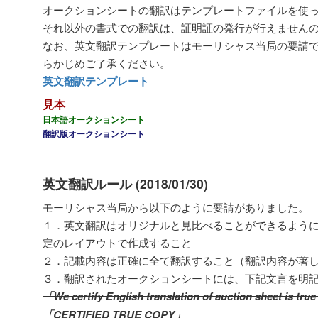
オークションシートの翻訳はテンプレートファイルを使
それ以外の書式での翻訳は、証明証の発行が行えません
なお、英文翻訳テンプレートはモーリシャス当局の要請
らかじめご了承ください。
英文翻訳テンプレート
見本
日本語オークションシート
翻訳版オークションシート
英文翻訳ルール (2018/01/30)
モーリシャス当局から以下のように要請がありました。
１．英文翻訳はオリジナルと見比べることができるよう
定のレイアウトで作成すること
２．記載内容は正確に全て翻訳すること（翻訳内容が著
３．翻訳されたオークションシートには、下記文言を明
「We certify English translation of auction sheet is tru
「CERTIFIED TRUE COPY」